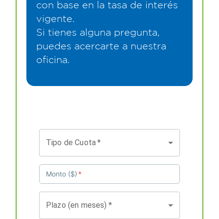
con base en la tasa de interés
vigente.
Si tienes alguna pregunta,
puedes acercarte a nuestra
oficina.
Tipo de Cuota
*
Monto ($)
*
Plazo (en meses)
*