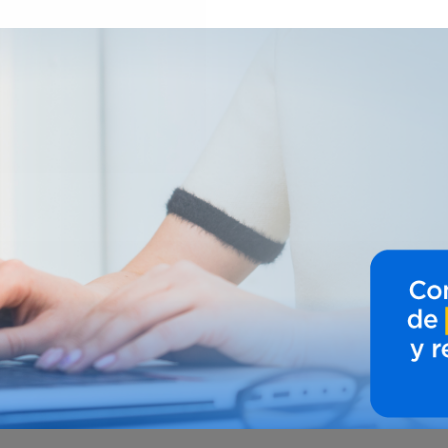
Rentables
 Mañana Hoy.
No dejes tu dinero quieto.
uridad
y obtén
tasas de rendimiento que