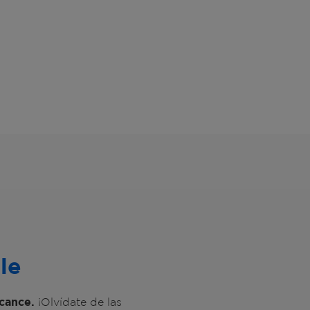
le
lcance.
¡Olvídate de las