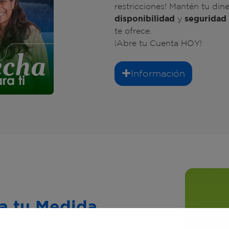
restricciones! Mantén tu dine
disponibilidad
y
seguridad
te ofrece.
¡Abre tu Cuenta HOY!
Información
 a tu Medida
o Gran Paso.
¿Necesitas