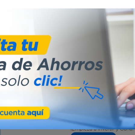
 la mano con
procesos
as y plazos adecuados.
Inversiones 
Construye la Riqueza del
Invierte con la
máxima seg
realmente te hacen ganar.
¡Empieza a Invertir y Gana!