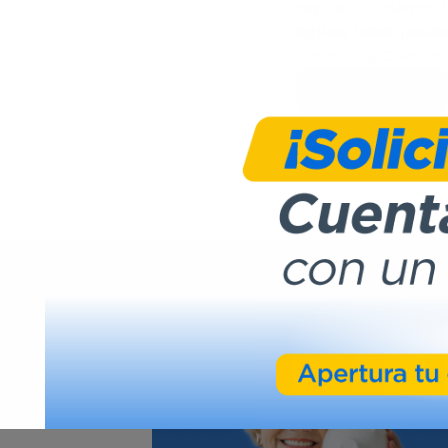
capital? Te damos
ágiles, tasas just
¡Solicita tu Crédito!
Información