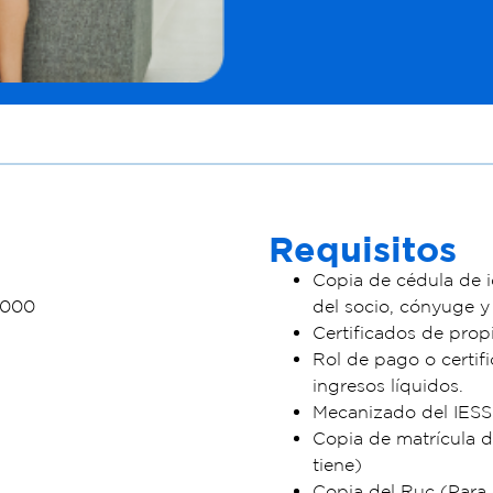
Requisitos
Copia de cédula de i
0000
del socio, cónyuge y
Certificados de propi
Rol de pago o certif
ingresos líquidos.
Mecanizado del IESS
Copia de matrícula de
tiene)
Copia del Ruc (Para 