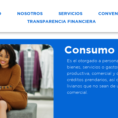
O
NOSOTROS
SERVICIOS
CONVEN
TRANSPARENCIA FINANCIERA
Consumo
Es el otorgado a persona
bienes, servicios o gast
productiva, comercial y 
créditos prendarios, así
livianos que no sean de 
comercial.