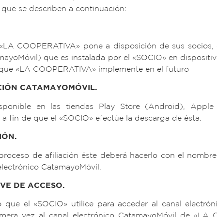
 que se describen a continuación:
 «LA COOPERATIVA» pone a disposición de sus socios, es
ayoMóvil) que es instalada por el «SOCIO» en dispositi
ro que «LA COOPERATIVA» implemente en el futuro
CIÓN CATAMAYOMÓVIL.
sponible en las tiendas Play Store (Android), Appl
 fin de que el «SOCIO» efectúe la descarga de ésta.
IÓN.
proceso de afiliación éste deberá hacerlo con el nombre
 electrónico CatamayoMóvil.
VE DE ACCESO.
 que el «SOCIO» utilice para acceder al canal electró
imera vez al canal electrónico CatamayoMóvil de «LA 