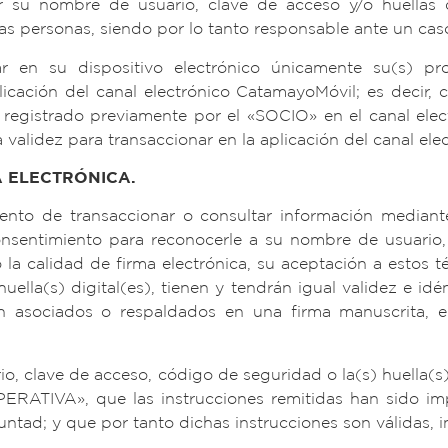
u nombre de usuario, clave de acceso y/o huellas dac
ras personas, siendo por lo tanto responsable ante un ca
 en su dispositivo electrónico únicamente su(s) propi
licación del canal electrónico CatamayoMóvil; es decir, 
o registrado previamente por el «SOCIO» en el canal ele
validez para transaccionar en la aplicación del canal el
A ELECTRÓNICA.
nto de transaccionar o consultar información mediante
sentimiento para reconocerle a su nombre de usuario, c
co la calidad de firma electrónica, su aceptación a estos
ella(s) digital(es), tienen y tendrán igual validez e idé
 asociados o respaldados en una firma manuscrita, en
o, clave de acceso, código de seguridad o la(s) huella(s) 
PERATIVA», que las instrucciones remitidas han sido im
ntad; y que por tanto dichas instrucciones son válidas, in