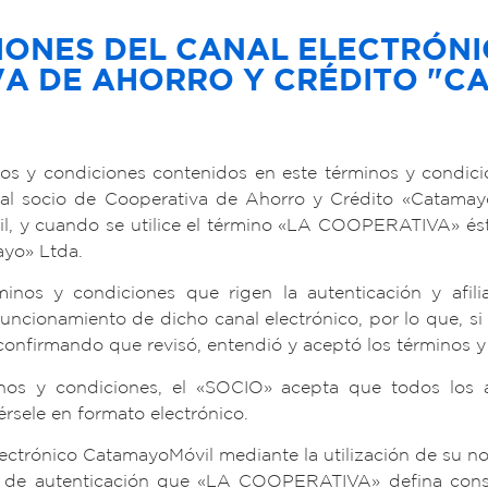
CIONES DEL CANAL ELECTRÓN
A DE AHORRO Y CRÉDITO "C
inos y condiciones contenidos en este términos y condici
l socio de Cooperativa de Ahorro y Crédito «Catamayo» 
vil, y cuando se utilice el término «LA COOPERATIVA» és
ayo» Ltda.
minos y condiciones que rigen la autenticación y afi
funcionamiento de dicho canal electrónico, por lo que, s
á confirmando que revisó, entendió y aceptó los términos 
nos y condiciones, el «SOCIO» acepta que todos los a
sele en formato electrónico.
electrónico CatamayoMóvil mediante la utilización de su n
de autenticación que «LA COOPERATIVA» defina consti