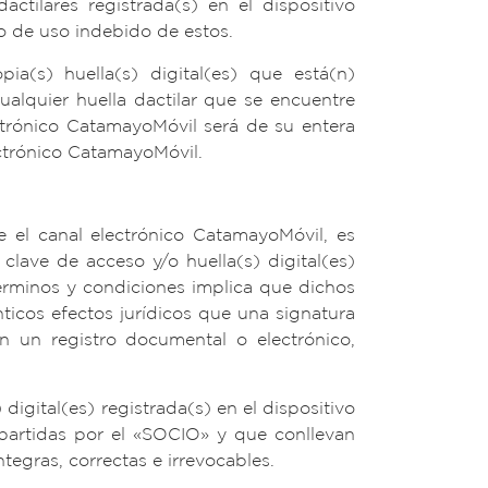
tilares registrada(s) en el dispositivo
so de uso indebido de estos.
a(s) huella(s) digital(es) que está(n)
cualquier huella dactilar que se encuentre
ctrónico CatamayoMóvil será de su entera
ectrónico CatamayoMóvil.
 el canal electrónico CatamayoMóvil, es
lave de acceso y/o huella(s) digital(es)
 términos y condiciones implica que dichos
nticos efectos jurídicos que una signatura
 un registro documental o electrónico,
digital(es) registrada(s) en el dispositivo
partidas por el «SOCIO» y que conllevan
tegras, correctas e irrevocables.