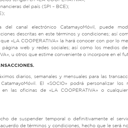
financieras del país (SPI – BCE);
E);
del canal electrónico CatamayoMóvil, puede modifi
acciones descritas en este términos y condiciones; así c
n que «LA COOPERATIVA» la hará conocer con por lo men
página web y redes sociales; así como los medios de 
», u otros que estime conveniente o incorpore en el fut
ANSACCIONES.
os diarios, semanales y mensuales para las transaccio
o CatamayoMóvil. El «SOCIO» podrá personalizar lo
, en las oficinas de «LA COOPERATIVA» o cualqui
o de suspender temporal o definitivamente el servic
acuerdo de términos y condiciones, hecho que le será no