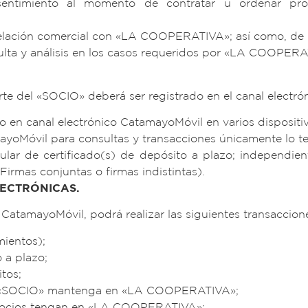
sentimiento al momento de contratar u ordenar pro
elación comercial con «LA COOPERATIVA»; así como, de la
ulta y análisis en los casos requeridos por «LA COOPERA
parte del «SOCIO» deberá ser registrado en el canal elect
 en canal electrónico CatamayoMóvil en varios dispositiv
ayoMóvil para consultas y transacciones únicamente lo te
tular de certificado(s) de depósito a plazo; independie
Firmas conjuntas o firmas indistintas).
LECTRÓNICAS.
CatamayoMóvil, podrá realizar las siguientes transaccion
mientos);
 a plazo;
tos;
 el «SOCIO» mantenga en «LA COOPERATIVA»;
s socios tengan en «LA COOPERATIVA»;