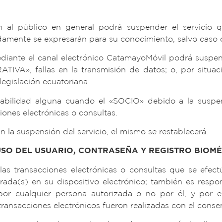
 al público en general podrá suspender el servicio qu
amente se expresarán para su conocimiento, salvo caso d
ediante el canal electrónico CatamayoMóvil podrá suspen
VA», fallas en la transmisión de datos; o, por situacio
legislación ecuatoriana.
idad alguna cuando el «SOCIO» debido a la suspensi
ones electrónicas o consultas.
 la suspensión del servicio, el mismo se restablecerá.
USO DEL USUARIO, CONTRASEÑA Y REGISTRO BIOMÉ
las transacciones electrónicas o consultas que se efec
istrada(s) en su dispositivo electrónico; también es re
por cualquier persona autorizada o no por él, y por 
nsacciones electrónicos fueron realizadas con el consen