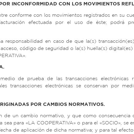
POR INCONFORMIDAD CON LOS MOVIMIENTOS REF
re conforme con los movimientos registrados en su cue
facturación efectuada por el uso de éste; podrá p
sponsabilidad en caso de que la(s) transacción(es) e
acceso, código de seguridad o la(s) huella(s) digital(es) 
PERATIVA».
A.
dio de prueba de las transacciones electrónicas rea
ales transacciones electrónicas se conservan por med
ORIGINADAS POR CAMBIOS NORMATIVOS.
nen de un cambio normativo, y que como consecuencia d
 ya sea para «LA COOPERATIVA» o para el «SOCIO», se en
echa de aplicación de dicha normativa; y para tal efect